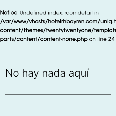
Saltar
al
Notice
: Undefined index: roomdetail in
contenido
/var/www/vhosts/hotelrhbayren.com/uniq.
content/themes/twentytwentyone/templat
parts/content/content-none.php
on line
24
No hay nada aquí