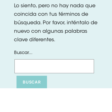
Lo siento, pero no hay nada que
coincida con tus términos de
búsqueda. Por favor, inténtalo de
nuevo con algunas palabras
clave diferentes.
Buscar...