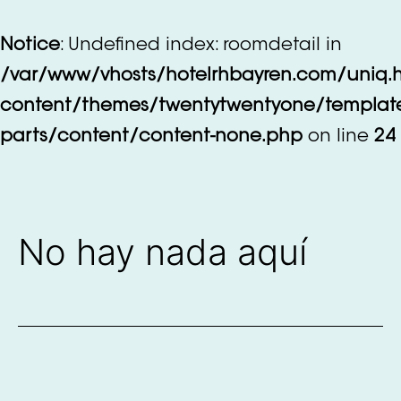
Saltar
al
Notice
: Undefined index: roomdetail in
contenido
/var/www/vhosts/hotelrhbayren.com/uniq.
content/themes/twentytwentyone/templat
parts/content/content-none.php
on line
24
No hay nada aquí