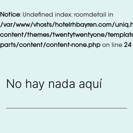
Saltar
al
Notice
: Undefined index: roomdetail in
contenido
/var/www/vhosts/hotelrhbayren.com/uniq.
content/themes/twentytwentyone/templat
parts/content/content-none.php
on line
24
No hay nada aquí