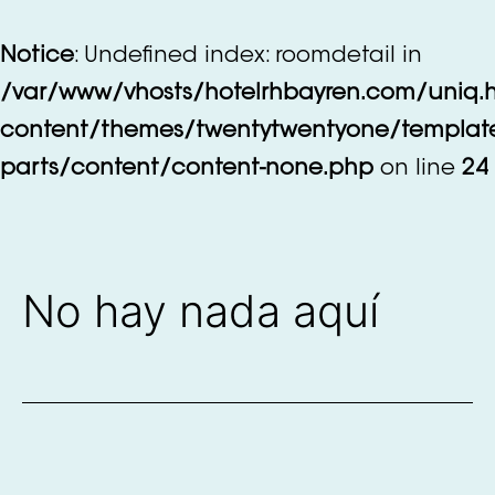
Saltar
al
Notice
: Undefined index: roomdetail in
contenido
/var/www/vhosts/hotelrhbayren.com/uniq.
content/themes/twentytwentyone/templat
parts/content/content-none.php
on line
24
No hay nada aquí