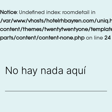
Saltar
al
Notice
: Undefined index: roomdetail in
contenido
/var/www/vhosts/hotelrhbayren.com/uniq.
content/themes/twentytwentyone/templat
parts/content/content-none.php
on line
24
No hay nada aquí