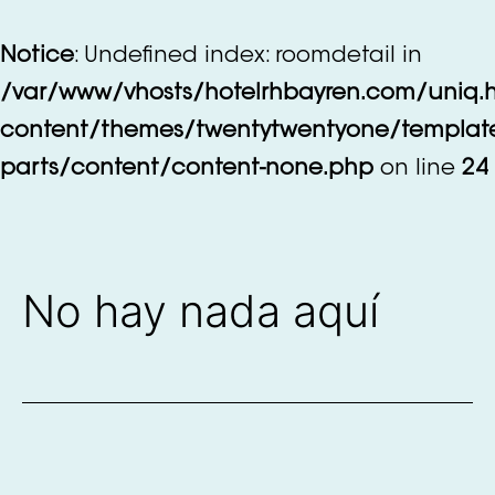
Saltar
al
Notice
: Undefined index: roomdetail in
contenido
/var/www/vhosts/hotelrhbayren.com/uniq.
content/themes/twentytwentyone/templat
parts/content/content-none.php
on line
24
No hay nada aquí