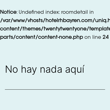
Saltar
al
Notice
: Undefined index: roomdetail in
contenido
/var/www/vhosts/hotelrhbayren.com/uniq.
content/themes/twentytwentyone/templat
parts/content/content-none.php
on line
24
No hay nada aquí