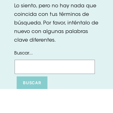
Lo siento, pero no hay nada que
coincida con tus términos de
búsqueda. Por favor, inténtalo de
nuevo con algunas palabras
clave diferentes.
Buscar...