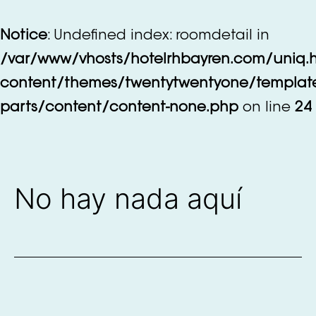
Saltar
al
Notice
: Undefined index: roomdetail in
contenido
/var/www/vhosts/hotelrhbayren.com/uniq.
content/themes/twentytwentyone/templat
parts/content/content-none.php
on line
24
No hay nada aquí