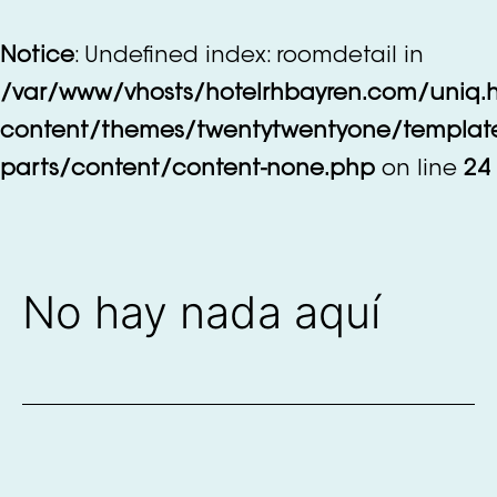
Saltar
al
Notice
: Undefined index: roomdetail in
contenido
/var/www/vhosts/hotelrhbayren.com/uniq.
content/themes/twentytwentyone/templat
parts/content/content-none.php
on line
24
No hay nada aquí