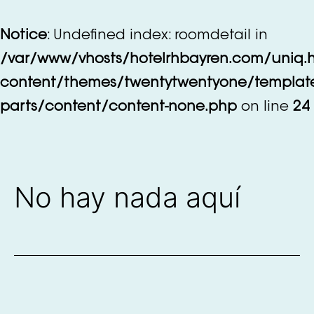
Saltar
al
Notice
: Undefined index: roomdetail in
contenido
/var/www/vhosts/hotelrhbayren.com/uniq.
content/themes/twentytwentyone/templat
parts/content/content-none.php
on line
24
No hay nada aquí