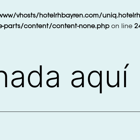
www/vhosts/hotelrhbayren.com/uniq.hotelr
-parts/content/content-none.php
on line
2
nada aquí