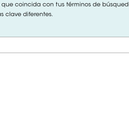
 que coincida con tus términos de búsqueda.
 clave diferentes.