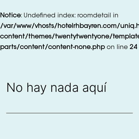
Saltar
al
Notice
: Undefined index: roomdetail in
contenido
/var/www/vhosts/hotelrhbayren.com/uniq.
content/themes/twentytwentyone/templat
parts/content/content-none.php
on line
24
No hay nada aquí