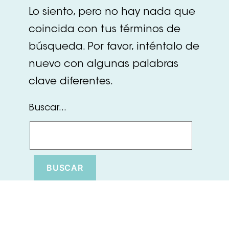
Lo siento, pero no hay nada que
coincida con tus términos de
búsqueda. Por favor, inténtalo de
nuevo con algunas palabras
clave diferentes.
Buscar...