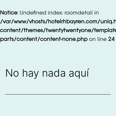
Saltar
al
Notice
: Undefined index: roomdetail in
contenido
/var/www/vhosts/hotelrhbayren.com/uniq.
content/themes/twentytwentyone/templat
parts/content/content-none.php
on line
24
No hay nada aquí