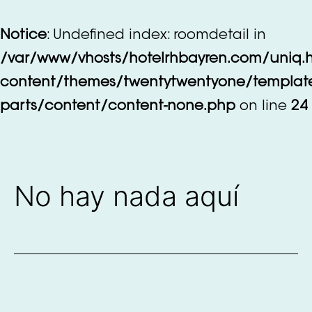
Saltar
al
Notice
: Undefined index: roomdetail in
contenido
/var/www/vhosts/hotelrhbayren.com/uniq.
content/themes/twentytwentyone/templat
parts/content/content-none.php
on line
24
No hay nada aquí