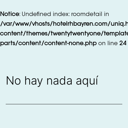
Saltar
al
Notice
: Undefined index: roomdetail in
contenido
/var/www/vhosts/hotelrhbayren.com/uniq.
content/themes/twentytwentyone/templat
parts/content/content-none.php
on line
24
No hay nada aquí