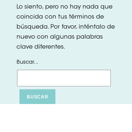
Lo siento, pero no hay nada que
coincida con tus términos de
búsqueda. Por favor, inténtalo de
nuevo con algunas palabras
clave diferentes.
Buscar...