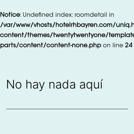
Saltar
al
Notice
: Undefined index: roomdetail in
contenido
/var/www/vhosts/hotelrhbayren.com/uniq.
content/themes/twentytwentyone/templat
parts/content/content-none.php
on line
24
No hay nada aquí