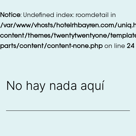
Saltar
al
Notice
: Undefined index: roomdetail in
contenido
/var/www/vhosts/hotelrhbayren.com/uniq.
content/themes/twentytwentyone/templat
parts/content/content-none.php
on line
24
No hay nada aquí