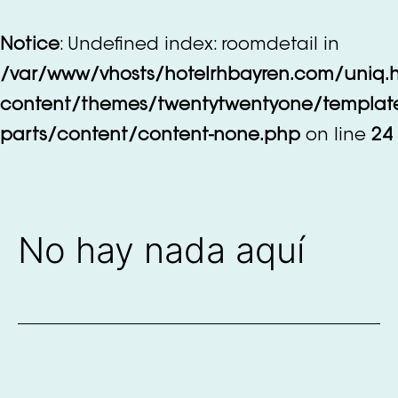
Saltar
al
Notice
: Undefined index: roomdetail in
contenido
/var/www/vhosts/hotelrhbayren.com/uniq.
content/themes/twentytwentyone/templat
parts/content/content-none.php
on line
24
No hay nada aquí