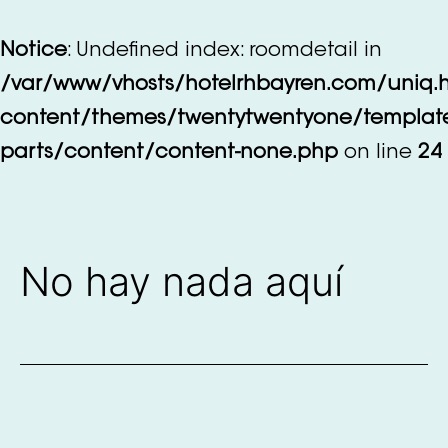
Saltar
al
Notice
: Undefined index: roomdetail in
contenido
/var/www/vhosts/hotelrhbayren.com/uniq.
content/themes/twentytwentyone/templat
parts/content/content-none.php
on line
24
No hay nada aquí