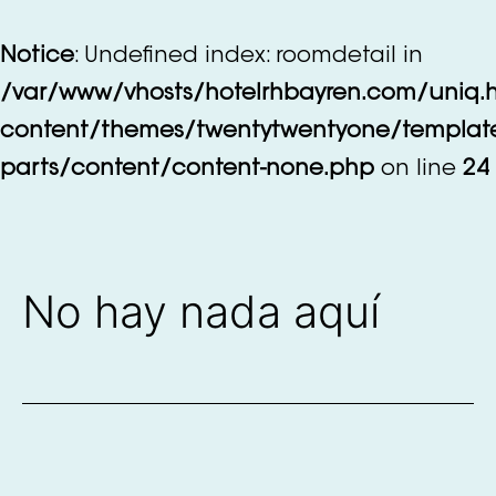
Saltar
al
Notice
: Undefined index: roomdetail in
contenido
/var/www/vhosts/hotelrhbayren.com/uniq.
content/themes/twentytwentyone/templat
parts/content/content-none.php
on line
24
No hay nada aquí