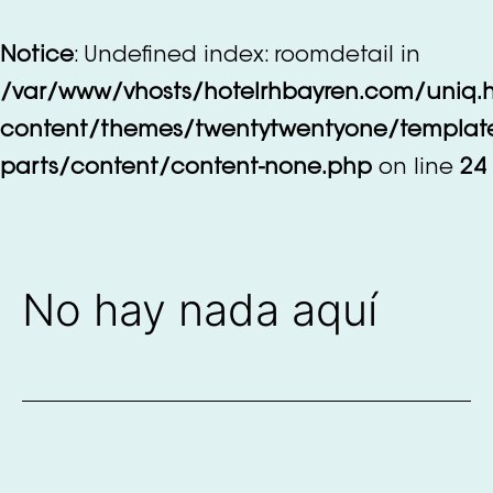
Saltar
al
Notice
: Undefined index: roomdetail in
contenido
/var/www/vhosts/hotelrhbayren.com/uniq.
content/themes/twentytwentyone/templat
parts/content/content-none.php
on line
24
No hay nada aquí