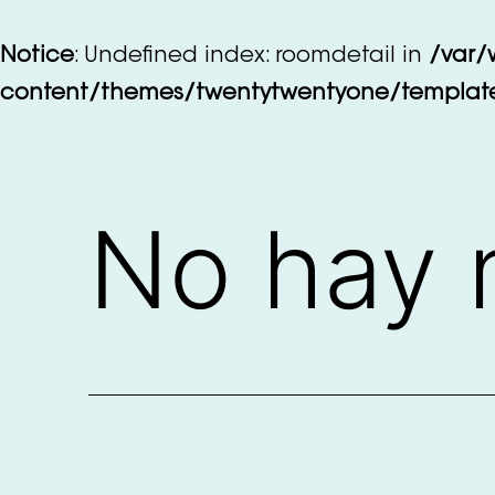
Saltar
al
Notice
: Undefined index: roomdetail in
/var/
contenido
content/themes/twentytwentyone/template
No hay 