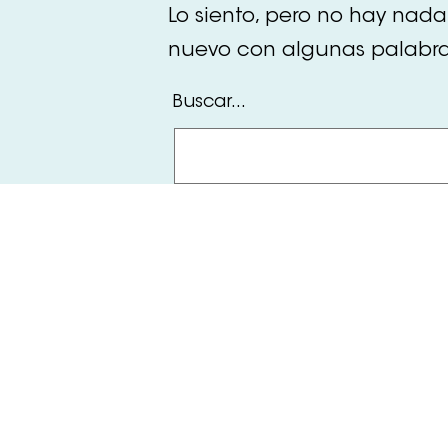
Lo siento, pero no hay nada
nuevo con algunas palabras
Buscar...