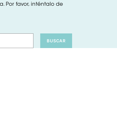
 Por favor, inténtalo de