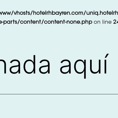
www/vhosts/hotelrhbayren.com/uniq.hotelr
-parts/content/content-none.php
on line
2
nada aquí