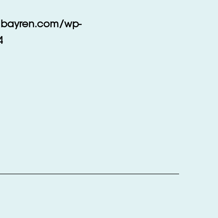
hbayren.com/wp-
4