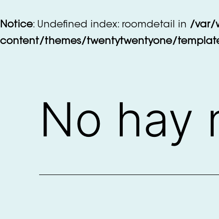
Saltar
al
Notice
: Undefined index: roomdetail in
/var/
contenido
content/themes/twentytwentyone/template
No hay 